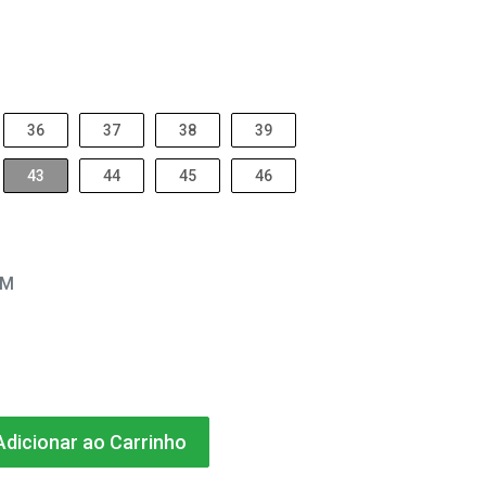
36
37
38
39
43
44
45
46
EM
dicionar ao Carrinho