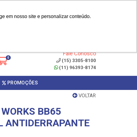
|
cliente? - Cadastrar
Área do Representante
ge em nosso site e personalizar conteúdo.
 de
Clique aqui para copiar o
código
ONTO
Fale Conosco
0
(15) 3305-8100
(11) 96393-8174
PROMOÇÕES
VOLTAR
 WORKS BB65
L ANTIDERRAPANTE