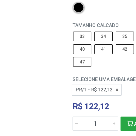
TAMANHO CALCADO
33
34
35
40
41
42
47
SELECIONE UMA EMBALAG
R$ 122,12
A