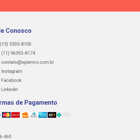
le Conosco
(15) 3305-8100
(11) 96393-8174
contato@epiemro.com.br
Instagram
Facebook
Linkedin
rmas de Pagamento
76-460