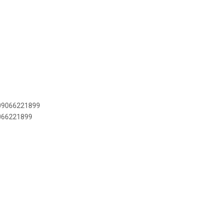
909066221899
9066221899