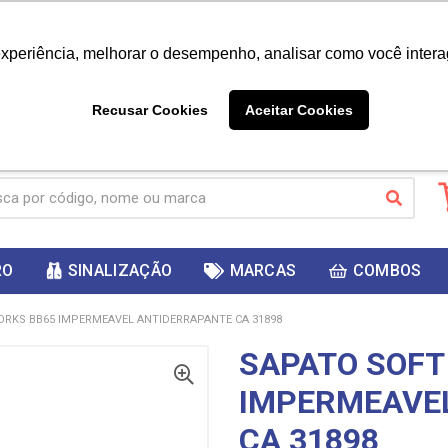
|
Já é cliente? - Entrar
Não é 
experiência, melhorar o desempenho, analisar como você intera
10%
PRIMEIRACOMPRA
 cupom
para
DESC
ganhar
Recusar Cookies
Aceitar Cookies
RO
SINALIZAÇÃO
MARCAS
COMBOS
ORKS BB65 IMPERMEAVEL ANTIDERRAPANTE CA 31898
SAPATO SOFT
IMPERMEAVE
CA 31898