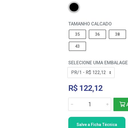
TAMANHO CALCADO
35
36
38
43
SELECIONE UMA EMBALAG
R$ 122,12
A
Salve a Ficha Técnica