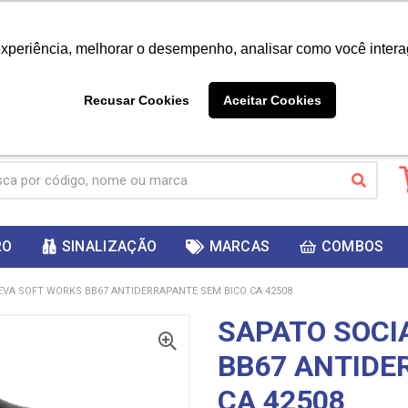
|
Já é cliente? - Entrar
Não é 
experiência, melhorar o desempenho, analisar como você intera
10%
PRIMEIRACOMPRA
 cupom
para
DESC
ganhar
Recusar Cookies
Aceitar Cookies
RO
SINALIZAÇÃO
MARCAS
COMBOS
EVA SOFT WORKS BB67 ANTIDERRAPANTE SEM BICO CA 42508
SAPATO SOCI
BB67 ANTIDE
CA 42508