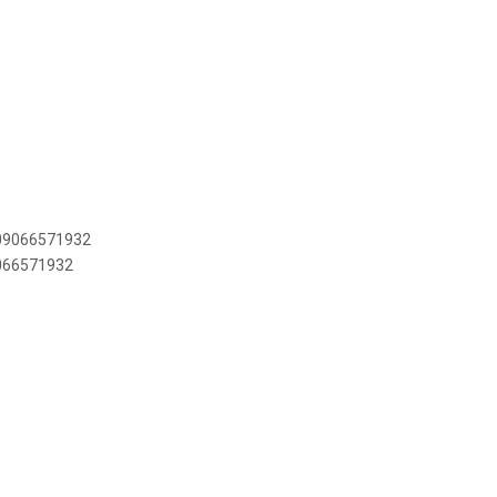
909066571932
9066571932