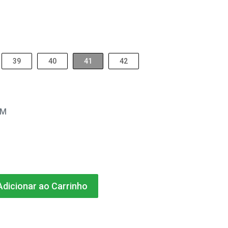
39
40
41
42
EM
dicionar ao Carrinho