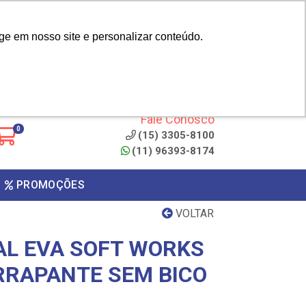
|
cliente? - Cadastrar
Área do Representante
ge em nosso site e personalizar conteúdo.
 de
Clique aqui para copiar o
código
ONTO
Fale Conosco
0
(15) 3305-8100
(11) 96393-8174
PROMOÇÕES
VOLTAR
AL EVA SOFT WORKS
RRAPANTE SEM BICO