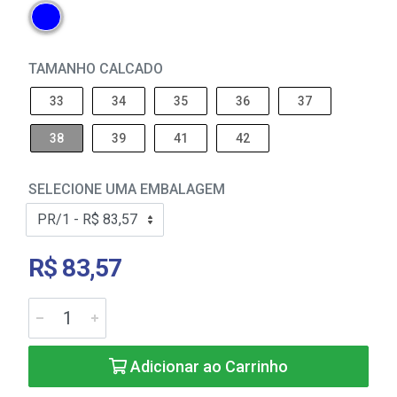
TAMANHO CALCADO
33
34
35
36
37
38
39
41
42
SELECIONE UMA EMBALAGEM
R$ 83,57
Adicionar ao Carrinho