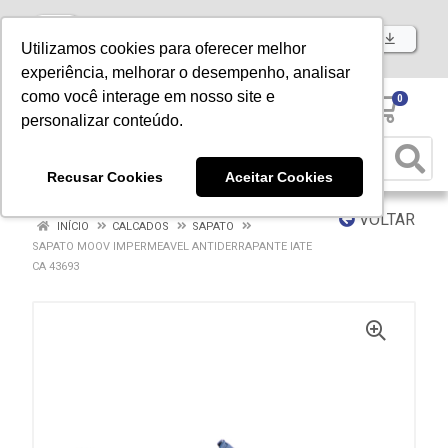
Baixe já nosso APP
Utilizamos cookies para oferecer melhor
experiência, melhorar o desempenho, analisar
como você interage em nosso site e
0
personalizar conteúdo.
Recusar Cookies
Aceitar Cookies
VOLTAR
INÍCIO
CALCADOS
SAPATO
SAPATO MOOV IMPERMEAVEL ANTIDERRAPANTE IATE
CA 43693