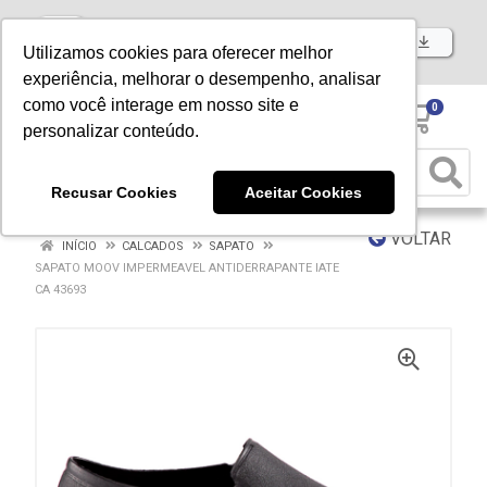
Baixe já nosso APP
Utilizamos cookies para oferecer melhor
experiência, melhorar o desempenho, analisar
como você interage em nosso site e
0
personalizar conteúdo.
Recusar Cookies
Aceitar Cookies
VOLTAR
INÍCIO
CALCADOS
SAPATO
SAPATO MOOV IMPERMEAVEL ANTIDERRAPANTE IATE
CA 43693