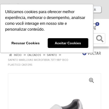
Baixe já nosso APP
Utilizamos cookies para oferecer melhor
experiência, melhorar o desempenho, analisar
como você interage em nosso site e
0
personalizar conteúdo.
Recusar Cookies
Aceitar Cookies
VOLTAR
INÍCIO
CALCADOS
SAPATO
SAPATO MARLUVAS MICROFIBRA 70T19BP BICO
PLASTICO CA31395