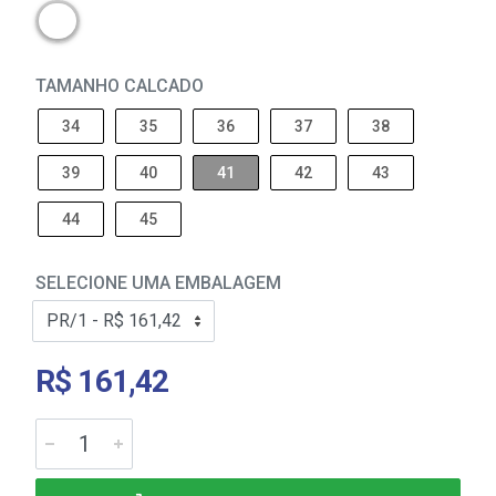
TAMANHO CALCADO
34
35
36
37
38
39
40
41
42
43
44
45
SELECIONE UMA EMBALAGEM
R$ 161,42