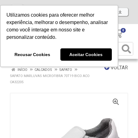
Baixe já nosso APP
Utilizamos cookies para oferecer melhor
experiência, melhorar o desempenho, analisar
como você interage em nosso site e
0
personalizar conteúdo.
Recusar Cookies
Aceitar Cookies
VOLTAR
INÍCIO
CALCADOS
SAPATO
SAPATO MARLUVAS MICROFIBRA 70T19 BICO ACO
CA32205