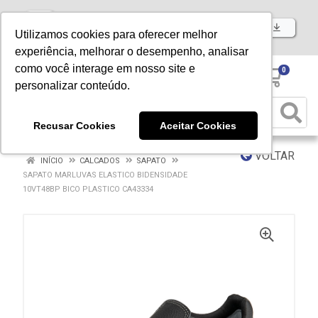
Baixe já nosso APP
Utilizamos cookies para oferecer melhor
experiência, melhorar o desempenho, analisar
como você interage em nosso site e
0
personalizar conteúdo.
Recusar Cookies
Aceitar Cookies
VOLTAR
INÍCIO
CALCADOS
SAPATO
SAPATO MARLUVAS ELASTICO BIDENSIDADE
10VT48BP BICO PLASTICO CA43334