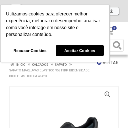
Baixe já nosso APP
Utilizamos cookies para oferecer melhor
experiência, melhorar o desempenho, analisar
como você interage em nosso site e
0
personalizar conteúdo.
Recusar Cookies
Aceitar Cookies
VOLTAR
INÍCIO
CALCADOS
SAPATO
SAPATO MARLUVAS ELASTICO 95S19BP BIDENSIDADE
BICO PLASTICO CA 41420