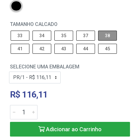
TAMANHO CALCADO
33
34
35
37
38
41
42
43
44
45
SELECIONE UMA EMBALAGEM
R$ 116,11
Adicionar ao Carrinho