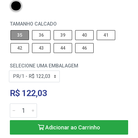
TAMANHO CALCADO
35
36
39
40
41
42
43
44
46
SELECIONE UMA EMBALAGEM
R$ 122,03
Adicionar ao Carrinho