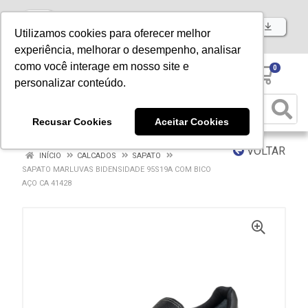
Baixe já nosso APP
Utilizamos cookies para oferecer melhor
experiência, melhorar o desempenho, analisar
como você interage em nosso site e
0
personalizar conteúdo.
Recusar Cookies
Aceitar Cookies
VOLTAR
INÍCIO
CALCADOS
SAPATO
SAPATO MARLUVAS BIDENSIDADE 95S19A COM BICO
AÇO CA 41428