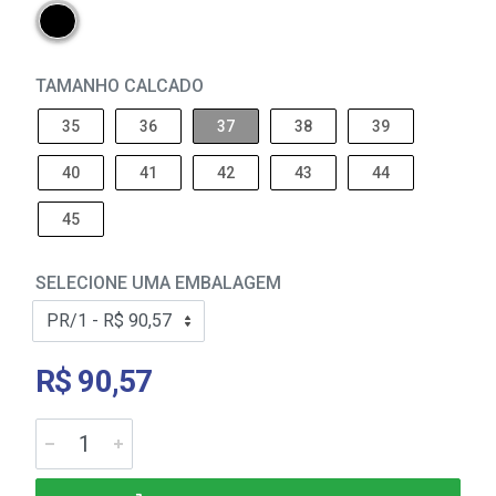
TAMANHO CALCADO
35
36
37
38
39
40
41
42
43
44
45
SELECIONE UMA EMBALAGEM
R$ 90,57