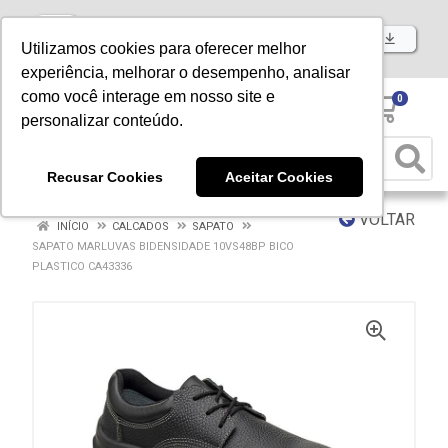
Baixe já nosso APP
Utilizamos cookies para oferecer melhor
experiência, melhorar o desempenho, analisar
como você interage em nosso site e
0
personalizar conteúdo.
Recusar Cookies
Aceitar Cookies
VOLTAR
INÍCIO
CALCADOS
SAPATO
SAPATO MARLUVAS BIDENSIDADE 10VS48BP BICO
PLASTICO CA43336