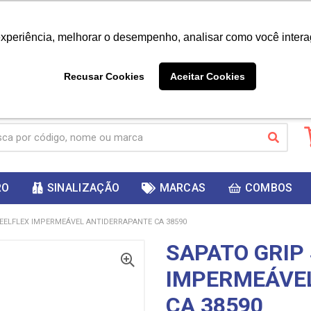
|
Já é cliente? - Entrar
Não é 
experiência, melhorar o desempenho, analisar como você intera
10%
PRIMEIRACOMPRA
 cupom
para
DESC
ganhar
Recusar Cookies
Aceitar Cookies
RO
SINALIZAÇÃO
MARCAS
COMBOS
EELFLEX IMPERMEÁVEL ANTIDERRAPANTE CA 38590
SAPATO GRIP
IMPERMEÁVE
CA 38590