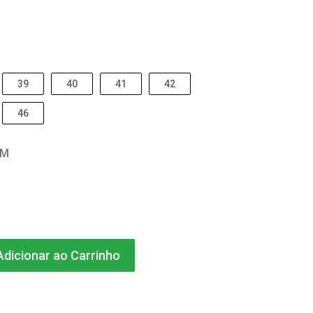
39
40
41
42
46
EM
dicionar ao Carrinho