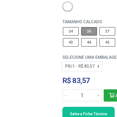
TAMANHO CALCADO
34
36
37
43
44
45
SELECIONE UMA EMBALAG
R$ 83,57
A
Salve a Ficha Técnica