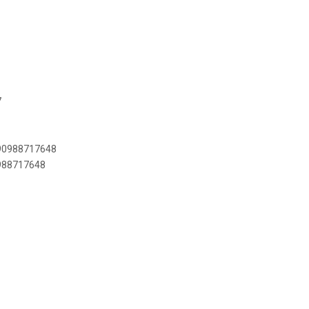
7
890988717648
0988717648