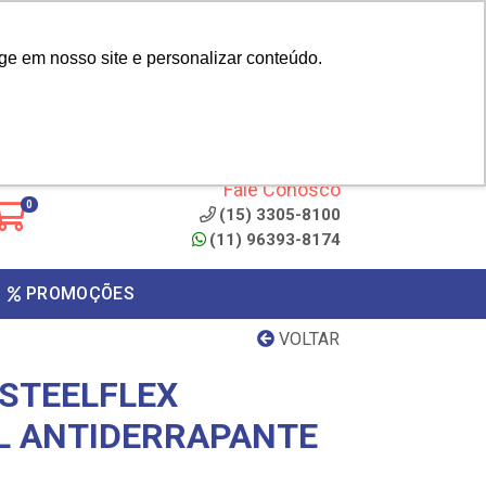
|
cliente? - Cadastrar
Área do Representante
ge em nosso site e personalizar conteúdo.
 de
Clique aqui para copiar o
código
ONTO
Fale Conosco
0
(15) 3305-8100
(11) 96393-8174
PROMOÇÕES
VOLTAR
 STEELFLEX
L ANTIDERRAPANTE