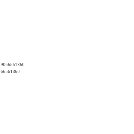
909066561360
9066561360