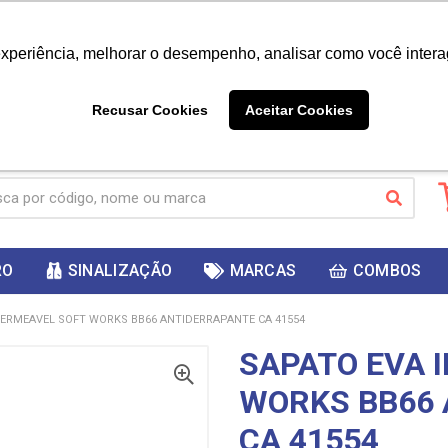
|
Já é cliente? - Entrar
Não é 
experiência, melhorar o desempenho, analisar como você intera
10%
PRIMEIRACOMPRA
 cupom
para
DESC
ganhar
Recusar Cookies
Aceitar Cookies
RO
SINALIZAÇÃO
MARCAS
COMBOS
ERMEAVEL SOFT WORKS BB66 ANTIDERRAPANTE CA 41554
SAPATO EVA 
WORKS BB66
CA 41554