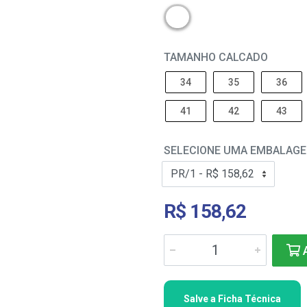
TAMANHO CALCADO
34
35
36
41
42
43
SELECIONE UMA EMBALAG
R$ 158,62
A
Salve a Ficha Técnica