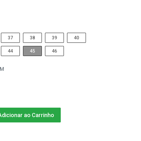
37
38
39
40
44
45
46
EM
dicionar ao Carrinho