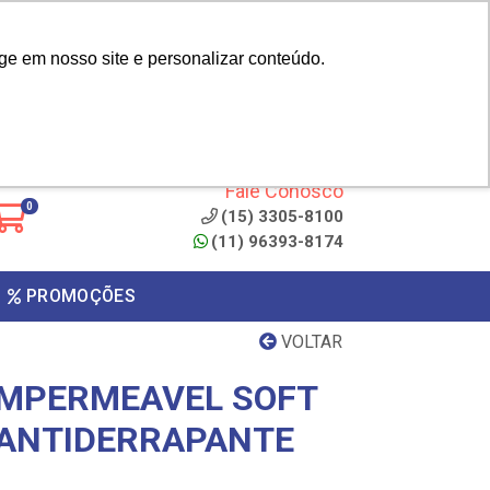
|
cliente? - Cadastrar
Área do Representante
ge em nosso site e personalizar conteúdo.
 de
Clique aqui para copiar o
código
ONTO
Fale Conosco
0
(15) 3305-8100
(11) 96393-8174
PROMOÇÕES
VOLTAR
IMPERMEAVEL SOFT
 ANTIDERRAPANTE