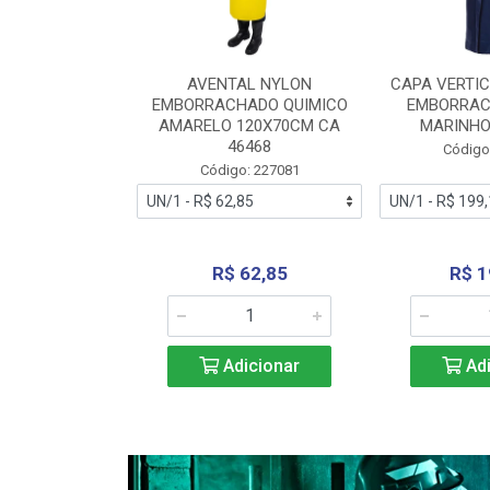
RA VERTICE
AVENTAL NYLON
CAPA VERTIC
BORRACHADO
EMBORRACHADO QUIMICO
EMBORRAC
ENTO 0190
AMARELO 120X70CM CA
MARINHO
REL...
46468
Código
: 227112
Código: 227081
240,69
R$ 62,85
R$ 1
icionar
Adicionar
Adi