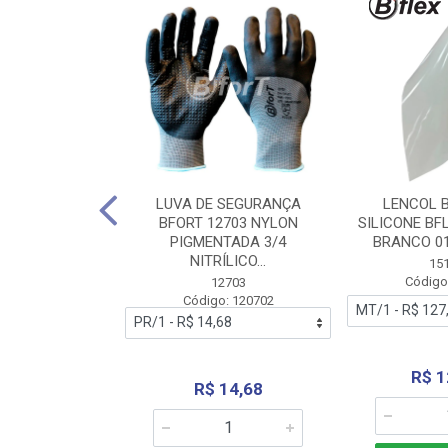
 BORRACHA
LUVA DE SEGURANÇA
LENCOL 
FLEX SEM LONA
BFORT 12703 NYLON
SILICONE BF
2,0X1000MM
PIGMENTADA 3/4
BRANCO 0
NITRÍLICO...
1179
15
: 151179
Código
12703
Código: 120702
70,66
R$ 1
R$ 14,68