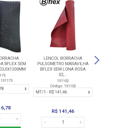
BORRACHA
LENCOL BORRACHA
LENCOL B
A BFLEX SEM
PULSOMETRO MARAVILHA
PULSOMETRO
03,0X1200MM
BFLEX SEM LONA ROSA
LONA B
02,...
02,0X1
175
 151175
151102
151
Código: 151102
Código:
16,78
R$ 141,46
R$ 14