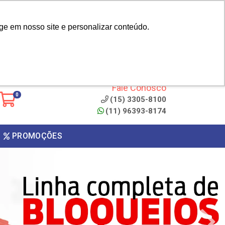
|
cliente? - Cadastrar
Área do Representante
ge em nosso site e personalizar conteúdo.
 de
Clique aqui para copiar o
código
ONTO
Fale Conosco
0
(15) 3305-8100
(11) 96393-8174
PROMOÇÕES