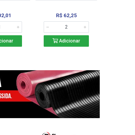
02,01
R$ 62,25
R$ 2.4
cionar
Adicionar
Adic