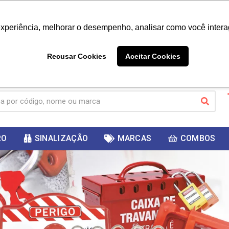
|
Já é cliente? - Entrar
Não é 
experiência, melhorar o desempenho, analisar como você intera
10%
PRIMEIRACOMPRA
 cupom
para
DESC
ganhar
Recusar Cookies
Aceitar Cookies
RO
SINALIZAÇÃO
MARCAS
COMBOS