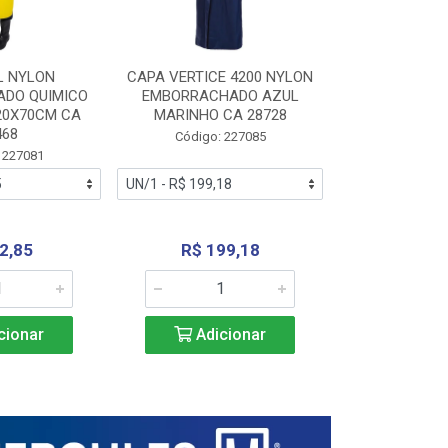
L NYLON
CAPA VERTICE 4200 NYLON
JARDINEIR
DO QUIMICO
EMBORRACHADO AZUL
NYLON EMB
20X70CM CA
MARINHO CA 28728
SANEAMEN
468
AMARE
Código: 227085
 227081
Código:
2,85
R$ 199,18
R$ 24
cionar
Adicionar
Adic