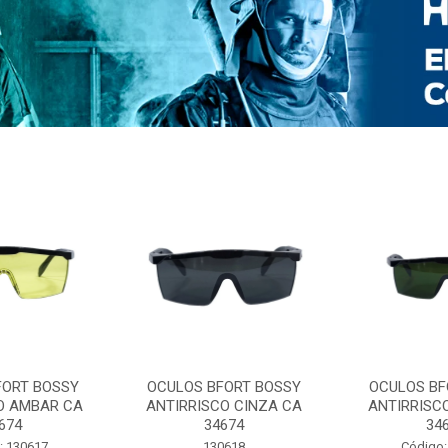
FORT BOSSY
OCULOS BFORT BOSSY
OCULOS BF
O AMBAR CA
ANTIRRISCO CINZA CA
ANTIRRISC
674
34674
34
: 130617
130618
Código: