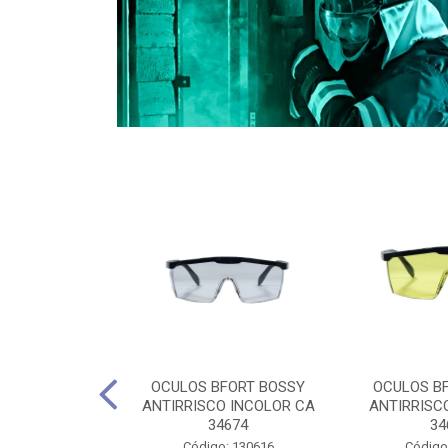
CULES 40CM
OCULOS BFORT BOSSY
OCULOS B
RO E 4,5M
ANTIRRISCO INCOLOR CA
ANTIRRISC
RIMENTO
34674
34
2D4045E
Código: 130616
Código