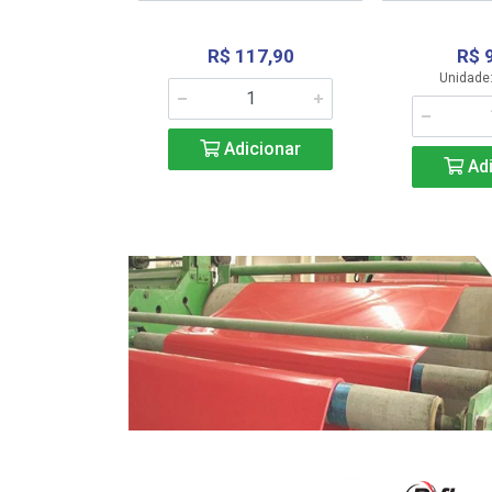
R$ 117,90
R$ 
331,36
Unidade:
Adicionar
icionar
Adi