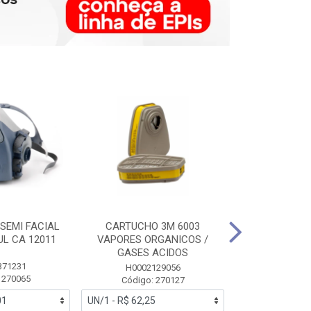
SEMI FACIAL
CARTUCHO 3M 6003
MASCARA FAC
UL CA 12011
VAPORES ORGANICOS /
3M 6700 P
GASES ACIDOS
371231
HB0043
H0002129056
 270065
Código:
Código: 270127