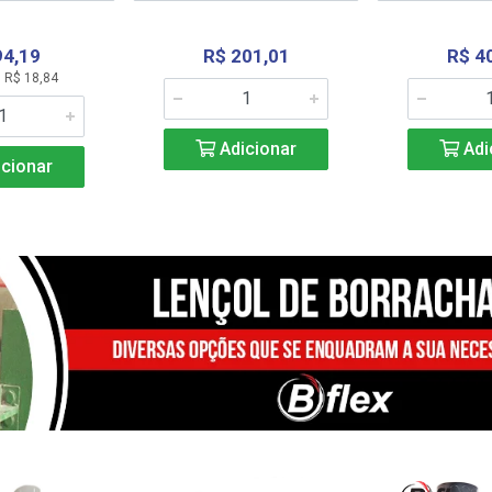
94,19
R$ 201,01
R$ 4
 R$ 18,84
Adicionar
Adi
cionar