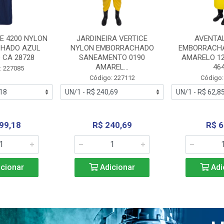
E 4200 NYLON
JARDINEIRA VERTICE
AVENTA
HADO AZUL
NYLON EMBORRACHADO
EMBORRACHA
 CA 28728
SANEAMENTO 0190
AMARELO 1
AMAREL...
46
: 227085
Código: 227112
Código:
99,18
R$ 240,69
R$ 6
cionar
Adicionar
Adi