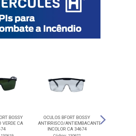
ORT BOSSY
OCULOS BFORT BOSSY
OCULOS BF
O VERDE CA
ANTIRRISCO/ANTIEMBACANTE
ANTIRRISCO/
674
INCOLOR CA 34674
VERDE C
 130619
Código: 130622
Código: