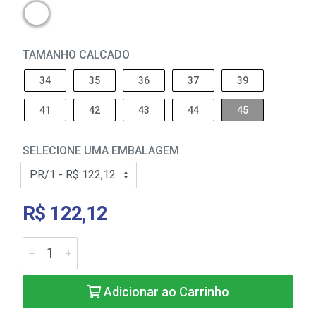
TAMANHO CALCADO
34
35
36
37
39
41
42
43
44
45
SELECIONE UMA EMBALAGEM
R$ 122,12
Adicionar ao Carrinho