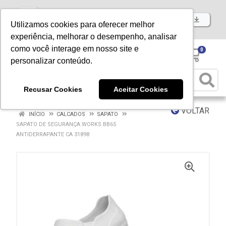
Baixe já nosso APP
Utilizamos cookies para oferecer melhor
experiência, melhorar o desempenho, analisar
como você interage em nosso site e
0
personalizar conteúdo.
Recusar Cookies
Aceitar Cookies
VOLTAR
INÍCIO
CALCADOS
SAPATO
SAPATO DE SEGURANÇA WORKS BB65
ANTIDERRAPANTE CA 31898