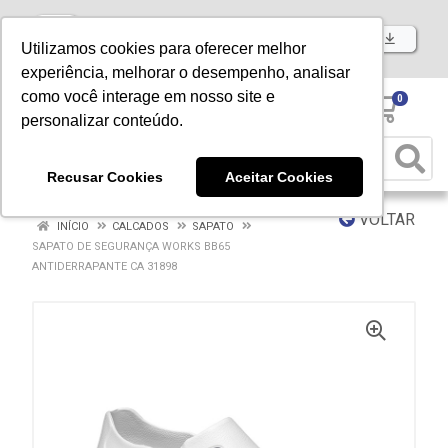
Baixe já nosso APP
Utilizamos cookies para oferecer melhor
experiência, melhorar o desempenho, analisar
como você interage em nosso site e
0
personalizar conteúdo.
Recusar Cookies
Aceitar Cookies
VOLTAR
INÍCIO
CALCADOS
SAPATO
SAPATO DE SEGURANÇA WORKS BB65
ANTIDERRAPANTE CA 31898