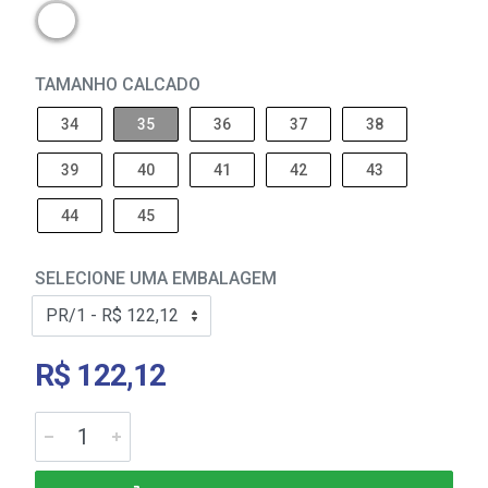
TAMANHO CALCADO
34
35
36
37
38
39
40
41
42
43
44
45
SELECIONE UMA EMBALAGEM
R$ 122,12