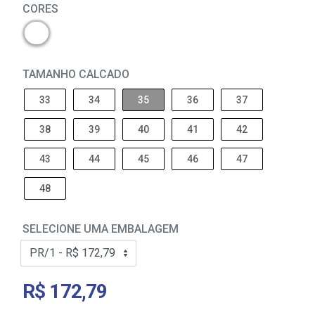
CORES
TAMANHO CALCADO
33
34
35
36
37
38
39
40
41
42
43
44
45
46
47
48
SELECIONE UMA EMBALAGEM
R$ 172,79