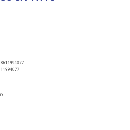
898611994077
8611994077
CO