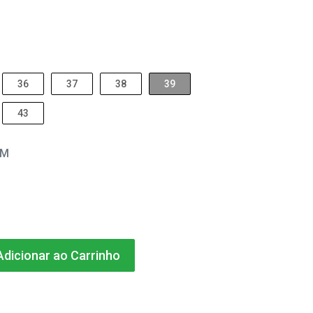
36
37
38
39
43
EM
dicionar ao Carrinho