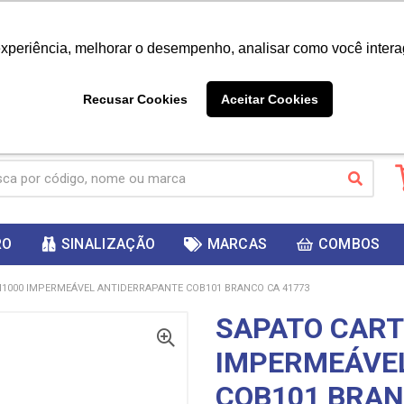
|
Já é cliente? - Entrar
Não é 
experiência, melhorar o desempenho, analisar como você intera
10%
PRIMEIRACOMPRA
 cupom
para
DESC
ganhar
Recusar Cookies
Aceitar Cookies
RO
SINALIZAÇÃO
MARCAS
COMBOS
1000 IMPERMEÁVEL ANTIDERRAPANTE COB101 BRANCO CA 41773
SAPATO CAR
IMPERMEÁVE
COB101 BRAN