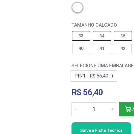
TAMANHO CALCADO
33
34
35
40
41
42
SELECIONE UMA EMBALAG
R$ 56,40
A
Salve a Ficha Técnica