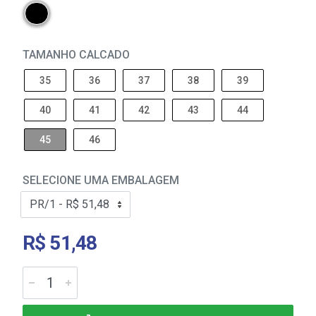
TAMANHO CALCADO
35
36
37
38
39
40
41
42
43
44
45
46
SELECIONE UMA EMBALAGEM
R$ 51,48