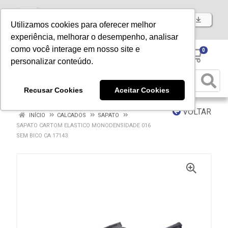
Baixe já nosso APP
Utilizamos cookies para oferecer melhor
experiência, melhorar o desempenho, analisar
como você interage em nosso site e
0
personalizar conteúdo.
Recusar Cookies
Aceitar Cookies
VOLTAR
INÍCIO
CALCADOS
SAPATO
SAPATO CARTOM ELASTICO MONODENSIDADE 016
SEM BICO CA 17143