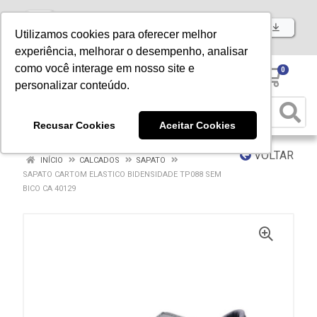
Baixe já nosso APP
Utilizamos cookies para oferecer melhor
experiência, melhorar o desempenho, analisar
como você interage em nosso site e
0
personalizar conteúdo.
Recusar Cookies
Aceitar Cookies
VOLTAR
INÍCIO
CALCADOS
SAPATO
SAPATO CARTOM ELASTICO BIDENSIDADE TP088 SEM
BICO CA 40129