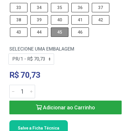
33
34
35
36
37
38
39
40
41
42
43
44
45
46
SELECIONE UMA EMBALAGEM
R$ 70,73
Adicionar ao Carrinho
Salve a Ficha Técnica