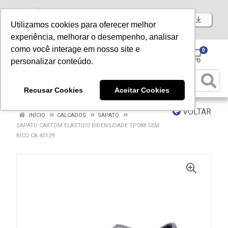
Baixe já nosso APP
Utilizamos cookies para oferecer melhor
experiência, melhorar o desempenho, analisar
como você interage em nosso site e
0
personalizar conteúdo.
Recusar Cookies
Aceitar Cookies
VOLTAR
INÍCIO
CALCADOS
SAPATO
SAPATO CARTOM ELASTICO BIDENSIDADE TP088 SEM
BICO CA 40129