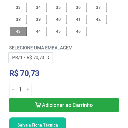
33
34
35
36
37
38
39
40
41
42
43
44
45
46
SELECIONE UMA EMBALAGEM
R$ 70,73
Adicionar ao Carrinho
Salve a Ficha Técnica