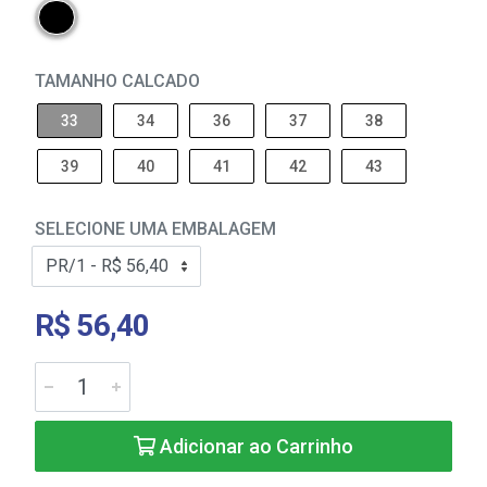
TAMANHO CALCADO
33
34
36
37
38
39
40
41
42
43
SELECIONE UMA EMBALAGEM
R$ 56,40
Adicionar ao Carrinho