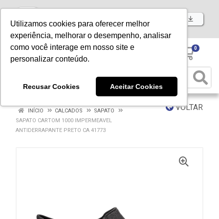
Baixe já nosso APP
Utilizamos cookies para oferecer melhor
experiência, melhorar o desempenho, analisar
como você interage em nosso site e
0
personalizar conteúdo.
Recusar Cookies
Aceitar Cookies
VOLTAR
INÍCIO
CALCADOS
SAPATO
SAPATO CARTOM 1000 IMPERMEAVEL
ANTIDERRAPANTE PRETO CA 41773