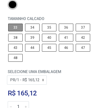
TAMANHO CALCADO
33
34
35
36
37
38
39
40
41
42
43
44
45
46
47
48
SELECIONE UMA EMBALAGEM
R$ 165,12