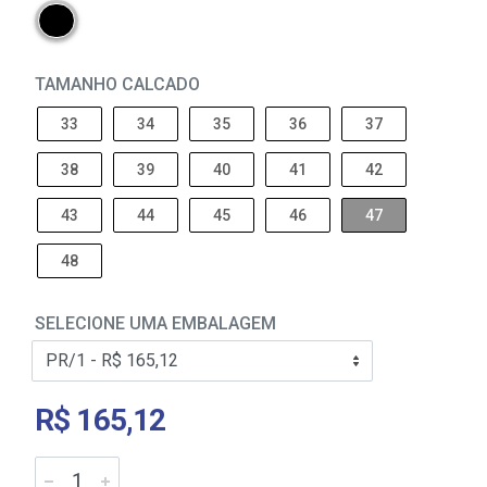
TAMANHO CALCADO
33
34
35
36
37
38
39
40
41
42
43
44
45
46
47
48
SELECIONE UMA EMBALAGEM
R$ 165,12