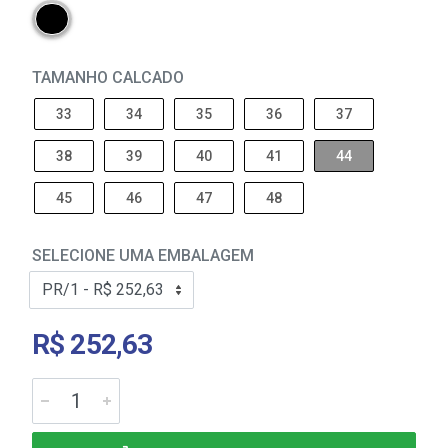
TAMANHO CALCADO
33
34
35
36
37
38
39
40
41
44
45
46
47
48
SELECIONE UMA EMBALAGEM
R$ 252,63