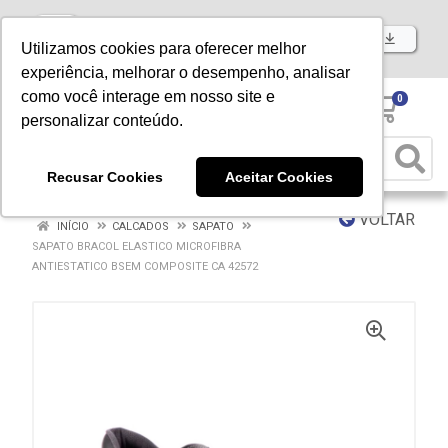
Baixe já nosso APP
Utilizamos cookies para oferecer melhor
experiência, melhorar o desempenho, analisar
como você interage em nosso site e
0
personalizar conteúdo.
Recusar Cookies
Aceitar Cookies
VOLTAR
INÍCIO
CALCADOS
SAPATO
SAPATO BRACOL ELASTICO MICROFIBRA
ANTIESTATICO BSEM COMPOSITE CA 42572