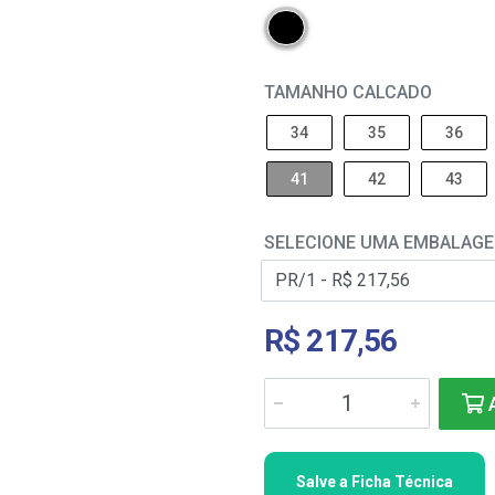
TAMANHO CALCADO
34
35
36
41
42
43
SELECIONE UMA EMBALAG
R$ 217,56
A
Salve a Ficha Técnica