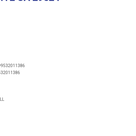
899532011386
9532011386
LL