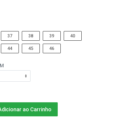
37
38
39
40
44
45
46
EM
dicionar ao Carrinho