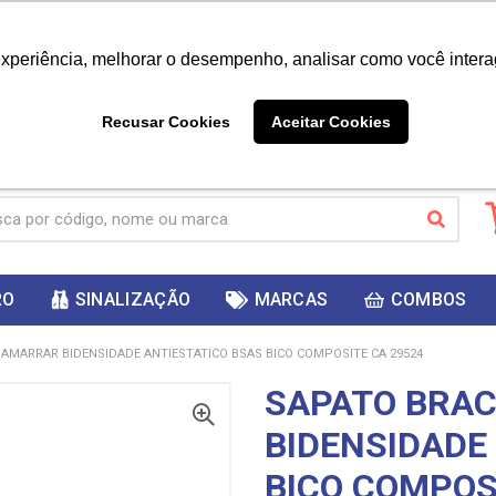
|
Já é cliente? - Entrar
Não é 
experiência, melhorar o desempenho, analisar como você intera
10%
PRIMEIRACOMPRA
 cupom
para
DESC
ganhar
Recusar Cookies
Aceitar Cookies
RO
SINALIZAÇÃO
MARCAS
COMBOS
AMARRAR BIDENSIDADE ANTIESTATICO BSAS BICO COMPOSITE CA 29524
SAPATO BRA
BIDENSIDADE
BICO COMPOS