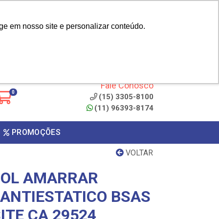
|
cliente? - Cadastrar
Área do Representante
ge em nosso site e personalizar conteúdo.
 de
Clique aqui para copiar o
código
ONTO
Fale Conosco
0
(15) 3305-8100
(11) 96393-8174
PROMOÇÕES
VOLTAR
COL AMARRAR
 ANTIESTATICO BSAS
ITE CA 29524