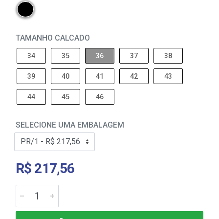
TAMANHO CALCADO
34
35
36
37
38
39
40
41
42
43
44
45
46
SELECIONE UMA EMBALAGEM
R$ 217,56