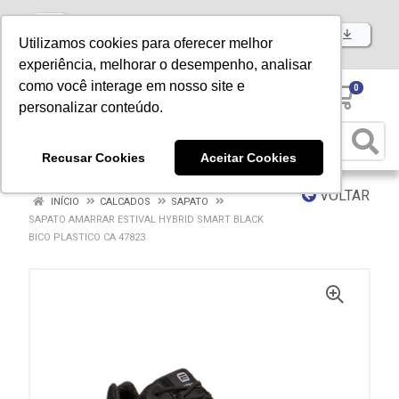
Baixe já nosso APP
Utilizamos cookies para oferecer melhor
experiência, melhorar o desempenho, analisar
como você interage em nosso site e
0
personalizar conteúdo.
Recusar Cookies
Aceitar Cookies
VOLTAR
INÍCIO
CALCADOS
SAPATO
SAPATO AMARRAR ESTIVAL HYBRID SMART BLACK
BICO PLASTICO CA 47823