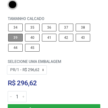
TAMANHO CALCADO
34
35
36
37
38
39
40
41
42
43
44
45
SELECIONE UMA EMBALAGEM
R$ 296,62