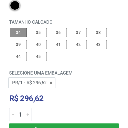
TAMANHO CALCADO
34
35
36
37
38
39
40
41
42
43
44
45
SELECIONE UMA EMBALAGEM
R$ 296,62