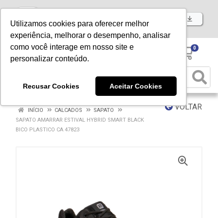
Baixe já nosso APP
Utilizamos cookies para oferecer melhor
experiência, melhorar o desempenho, analisar
como você interage em nosso site e
0
personalizar conteúdo.
Recusar Cookies
Aceitar Cookies
VOLTAR
INÍCIO
CALCADOS
SAPATO
SAPATO AMARRAR ESTIVAL HYBRID SMART BLACK
BICO PLASTICO CA 47823