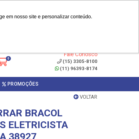
|
cliente? - Cadastrar
Área do Representante
ge em nosso site e personalizar conteúdo.
 de
Clique aqui para copiar o
código
ONTO
Fale Conosco
0
(15) 3305-8100
(11) 96393-8174
PROMOÇÕES
VOLTAR
RRAR BRACOL
S ELETRICISTA
A 38927