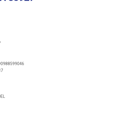
7
890988599046
87
0EL