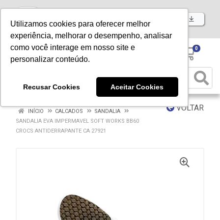
Baixe já nosso APP
Utilizamos cookies para oferecer melhor
experiência, melhorar o desempenho, analisar
como você interage em nosso site e
0
personalizar conteúdo.
Recusar Cookies
Aceitar Cookies
VOLTAR
INÍCIO
CALCADOS
SANDALIA
SANDALIA EVA IMPERMAVEL SOFT WORKS BB60
CROCS ANTIDERRAPANTE CA 27921