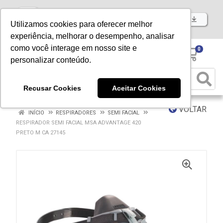
Baixe já nosso APP
Utilizamos cookies para oferecer melhor
experiência, melhorar o desempenho, analisar
como você interage em nosso site e
0
personalizar conteúdo.
Recusar Cookies
Aceitar Cookies
VOLTAR
INÍCIO
RESPIRADORES
SEMI FACIAL
RESPIRADOR SEMI FACIAL MSA ADVANTAGE 420
PRETO M CA 27145