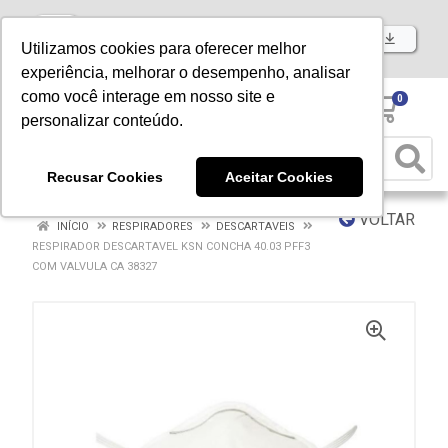
Baixe já nosso APP
Utilizamos cookies para oferecer melhor
experiência, melhorar o desempenho, analisar
como você interage em nosso site e
0
personalizar conteúdo.
Recusar Cookies
Aceitar Cookies
VOLTAR
INÍCIO
RESPIRADORES
DESCARTAVEIS
RESPIRADOR DESCARTAVEL KSN CONCHA 40.03 PFF3
COM VALVULA CA 38327