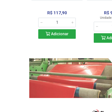
R$ 117,90
R$ 
331,36
Unidade:
Adicionar
icionar
Adi