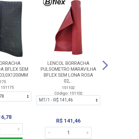
BORRACHA
LENCOL BORRACHA
LENCOL B
A BFLEX SEM
PULSOMETRO MARAVILHA
PULSOMETRO
03,0X1200MM
BFLEX SEM LONA ROSA
LONA B
02,...
02,0X1
175
 151175
151102
151
Código: 151102
Código:
16,78
R$ 141,46
R$ 14