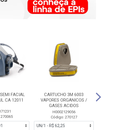
SEMI FACIAL
CARTUCHO 3M 6003
MASCARA FAC
UL CA 12011
VAPORES ORGANICOS /
3M 6700 P
GASES ACIDOS
371231
HB0043
H0002129056
 270065
Código:
Código: 270127