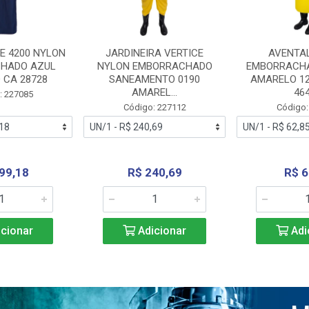
E 4200 NYLON
JARDINEIRA VERTICE
AVENTA
HADO AZUL
NYLON EMBORRACHADO
EMBORRACHA
 CA 28728
SANEAMENTO 0190
AMARELO 1
AMAREL...
46
: 227085
Código: 227112
Código:
99,18
R$ 240,69
R$ 6
cionar
Adicionar
Adi