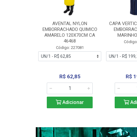
RA VERTICE
AVENTAL NYLON
CAPA VERTIC
BORRACHADO
EMBORRACHADO QUIMICO
EMBORRAC
ENTO 0190
AMARELO 120X70CM CA
MARINHO
REL...
46468
Código
: 227112
Código: 227081
240,69
R$ 62,85
R$ 1
icionar
Adicionar
Adi