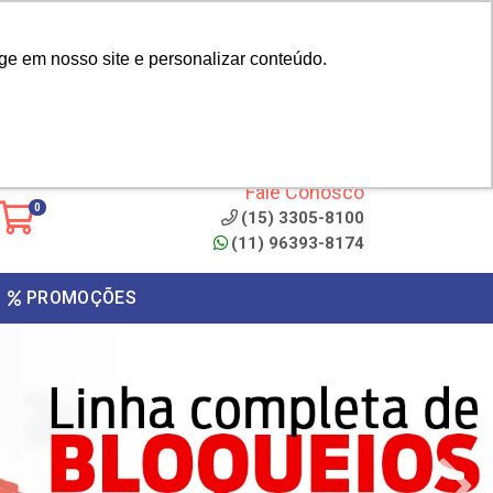
|
cliente? - Cadastrar
Área do Representante
ge em nosso site e personalizar conteúdo.
 de
Clique aqui para copiar o
código
ONTO
Fale Conosco
0
(15) 3305-8100
(11) 96393-8174
PROMOÇÕES