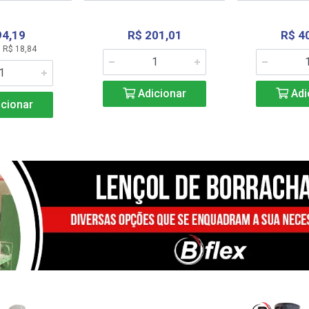
94,19
R$ 201,01
R$ 4
 R$ 18,84
Adicionar
Adi
cionar