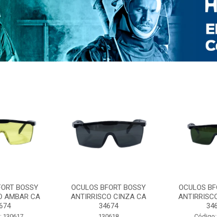
FORT BOSSY
OCULOS BFORT BOSSY
OCULOS BF
O AMBAR CA
ANTIRRISCO CINZA CA
ANTIRRISC
674
34674
34
: 130617
130618
Código: