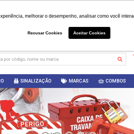
|
Já é cliente? - Entrar
Não é 
experiência, melhorar o desempenho, analisar como você intera
10%
PRIMEIRACOMPRA
 cupom
para
DESC
ganhar
Recusar Cookies
Aceitar Cookies
RO
SINALIZAÇÃO
MARCAS
COMBOS