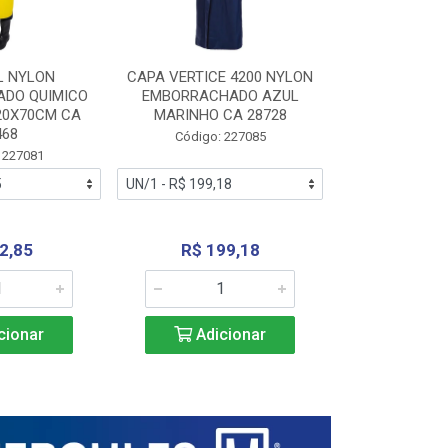
L NYLON
CAPA VERTICE 4200 NYLON
JARDINEIR
DO QUIMICO
EMBORRACHADO AZUL
NYLON EMB
20X70CM CA
MARINHO CA 28728
SANEAMEN
468
AMARE
Código: 227085
 227081
Código:
2,85
R$ 199,18
R$ 24
cionar
Adicionar
Adic