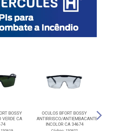
ORT BOSSY
OCULOS BFORT BOSSY
OCULOS BF
O VERDE CA
ANTIRRISCO/ANTIEMBACANTE
ANTIRRISCO/
674
INCOLOR CA 34674
VERDE C
 130619
Código: 130622
Código: