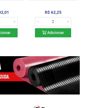
02,01
R$ 62,25
R$ 2.4
cionar
Adicionar
Adic