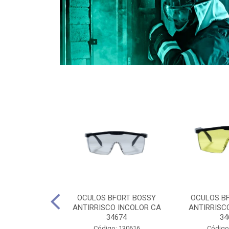
CULES 40CM
OCULOS BFORT BOSSY
OCULOS B
RO E 4,5M
ANTIRRISCO INCOLOR CA
ANTIRRISC
RIMENTO
34674
34
2D4045E
Código: 130616
Código