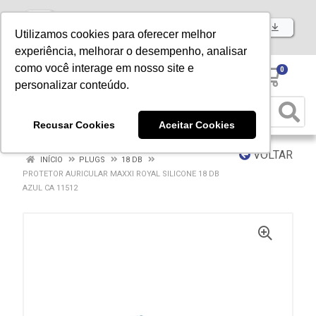
Baixe já nosso APP
Utilizamos cookies para oferecer melhor
experiência, melhorar o desempenho, analisar
como você interage em nosso site e
0
personalizar conteúdo.
Recusar Cookies
Aceitar Cookies
VOLTAR
INÍCIO
PLUGS
18 DB
PROTETOR AURICULAR MAXXI ROYAL SILICONE 18 DB
AZUL CA 11512