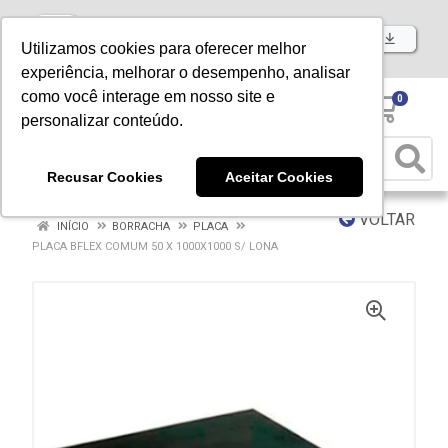
Baixe já nosso APP
Utilizamos cookies para oferecer melhor
experiência, melhorar o desempenho, analisar
como você interage em nosso site e
0
personalizar conteúdo.
Recusar Cookies
Aceitar Cookies
VOLTAR
INÍCIO
BORRACHA
PLACA
PLACA BFLEX COMUM 50 X 1000X1000 S/ LONA