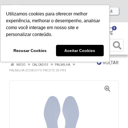
Baixe já nosso APP
Utilizamos cookies para oferecer melhor
experiência, melhorar o desempenho, analisar
como você interage em nosso site e
0
personalizar conteúdo.
Recusar Cookies
Aceitar Cookies
VOLTAR
INÍCIO
CALCADOS
PALMILHA
PALMILHA ECOBOOTS PACOTE 05 PRS