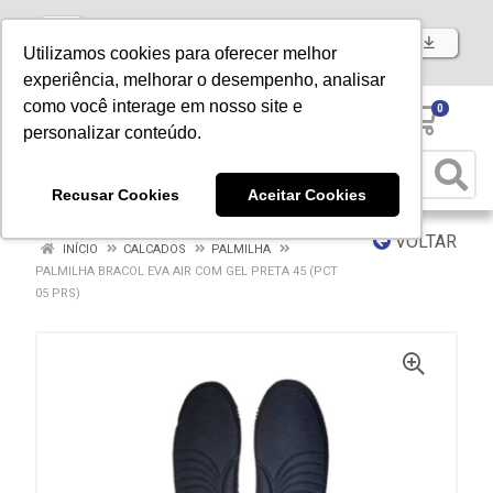
Baixe já nosso APP
Utilizamos cookies para oferecer melhor
experiência, melhorar o desempenho, analisar
como você interage em nosso site e
0
personalizar conteúdo.
Recusar Cookies
Aceitar Cookies
VOLTAR
INÍCIO
CALCADOS
PALMILHA
PALMILHA BRACOL EVA AIR COM GEL PRETA 45 (PCT
05 PRS)