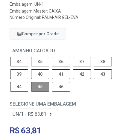
Embalagem: UN/1
Embalagem Master: CAIXA
Número Original: PALM-AIR GEL-EVA
Compre por Grade
TAMANHO CALCADO
34
35
36
37
38
39
40
41
42
43
44
45
46
SELECIONE UMA EMBALAGEM
R$ 63,81