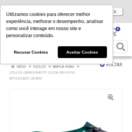
Baixe já nosso APP
Utilizamos cookies para oferecer melhor
experiência, melhorar o desempenho, analisar
como você interage em nosso site e
0
personalizar conteúdo.
Recusar Cookies
Aceitar Cookies
VOLTAR
INÍCIO
OCULOS
AMPLA VISAO
OCULOS CARBOGRAFITE SOLDA 500 VISOR
ARTICULADO CA 8091