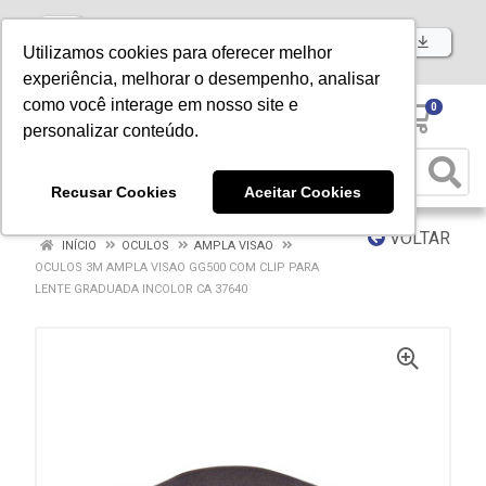
Baixe já nosso APP
Utilizamos cookies para oferecer melhor
experiência, melhorar o desempenho, analisar
como você interage em nosso site e
0
personalizar conteúdo.
Recusar Cookies
Aceitar Cookies
VOLTAR
INÍCIO
OCULOS
AMPLA VISAO
OCULOS 3M AMPLA VISAO GG500 COM CLIP PARA
LENTE GRADUADA INCOLOR CA 37640