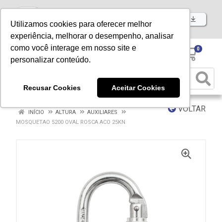
Baixe já nosso APP
Utilizamos cookies para oferecer melhor
experiência, melhorar o desempenho, analisar
como você interage em nosso site e
0
personalizar conteúdo.
Recusar Cookies
Aceitar Cookies
VOLTAR
INÍCIO
ALTURA
AUXILIARES
MOSQUETAO 5200 OVAL ROSCA ACO 25KN