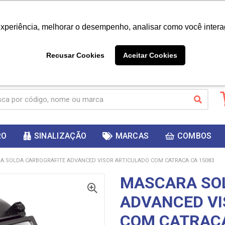
|
Já é cliente? - Entrar
Não é 
experiência, melhorar o desempenho, analisar como você intera
10%
PRIMEIRACOMPRA
 cupom
para
DESC
ganhar
Recusar Cookies
Aceitar Cookies
RO
SINALIZAÇÃO
MARCAS
COMBOS
A SOLDA CARBOGRAFITE ADVANCED VISOR ARTICULADO COM CATRACA CA 15083
MASCARA SO
ADVANCED VI
COM CATRACA