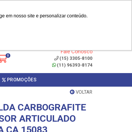
|
cliente? - Cadastrar
Área do Representante
ge em nosso site e personalizar conteúdo.
 de
Clique aqui para copiar o
código
ONTO
Fale Conosco
0
(15) 3305-8100
(11) 96393-8174
PROMOÇÕES
VOLTAR
LDA CARBOGRAFITE
SOR ARTICULADO
 CA 15083