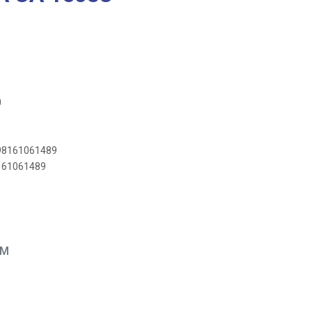
0
898161061489
8161061489
EM