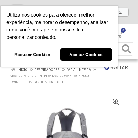
Baixe já nosso APP
Utilizamos cookies para oferecer melhor
experiência, melhorar o desempenho, analisar
como você interage em nosso site e
0
personalizar conteúdo.
Recusar Cookies
Aceitar Cookies
VOLTAR
INÍCIO
RESPIRADORES
FACIAL INTEIRA
MASCARA FACIAL INTEIRA MSA ADVANTAGE 3000
TWIN SILICONE AZUL M CA 13031