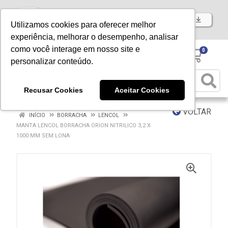
Baixe já nosso APP
Utilizamos cookies para oferecer melhor
experiência, melhorar o desempenho, analisar
como você interage em nosso site e
0
personalizar conteúdo.
Recusar Cookies
Aceitar Cookies
VOLTAR
INÍCIO
BORRACHA
LENCOL
MANTA LENCOL BORRACHA ORION NITRILICO 3,2 X
1000 MM SEM LONA