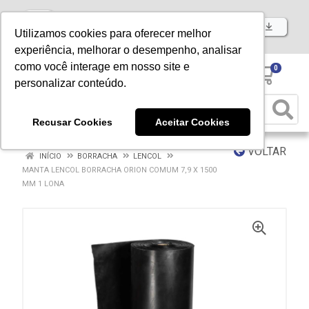
Baixe já nosso APP
Utilizamos cookies para oferecer melhor
experiência, melhorar o desempenho, analisar
como você interage em nosso site e
0
personalizar conteúdo.
Recusar Cookies
Aceitar Cookies
VOLTAR
INÍCIO
BORRACHA
LENCOL
MANTA LENCOL BORRACHA ORION COMUM 7,9 X 1500
MM 1 LONA