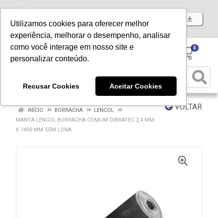
Baixe já nosso APP
Utilizamos cookies para oferecer melhor
experiência, melhorar o desempenho, analisar
como você interage em nosso site e
0
personalizar conteúdo.
Recusar Cookies
Aceitar Cookies
VOLTAR
INÍCIO
BORRACHA
LENCOL
MANTA LENCOL BORRACHA COMUM DIBRATEC 2,4 MM
X 1400 MM SEM LONA