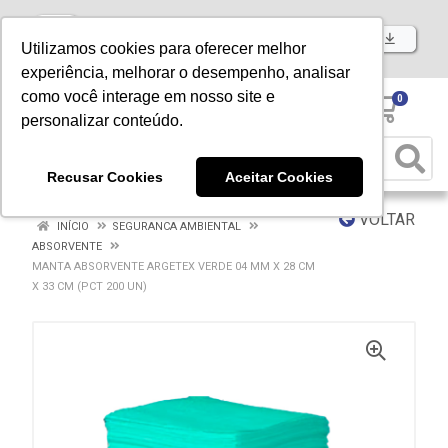
Baixe já nosso APP
Utilizamos cookies para oferecer melhor
experiência, melhorar o desempenho, analisar
como você interage em nosso site e
0
personalizar conteúdo.
Recusar Cookies
Aceitar Cookies
VOLTAR
INÍCIO
SEGURANCA AMBIENTAL
ABSORVENTE
MANTA ABSORVENTE ARGETEX VERDE 04 MM X 28 CM
X 33 CM (PCT 200 UN)