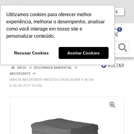
Baixe já nosso APP
Utilizamos cookies para oferecer melhor
experiência, melhorar o desempenho, analisar
como você interage em nosso site e
0
personalizar conteúdo.
Recusar Cookies
Aceitar Cookies
VOLTAR
INÍCIO
SEGURANCA AMBIENTAL
ABSORVENTE
MANTA ABSORVENTE ARGETEX CINZA 04 MM X 40 CM
X 50 CM (PCT 10 UN)