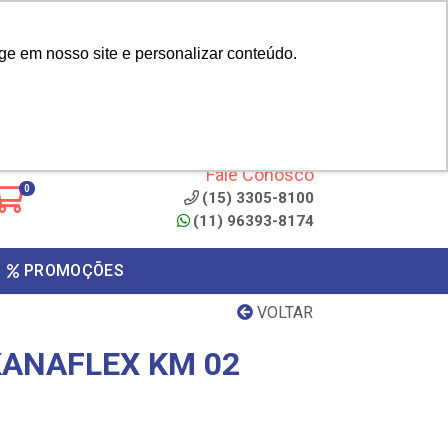
|
cliente? - Cadastrar
Área do Representante
ge em nosso site e personalizar conteúdo.
 de
Clique aqui para copiar o
código
ONTO
Fale Conosco
0
(15) 3305-8100
(11) 96393-8174
PROMOÇÕES
VOLTAR
ANAFLEX KM 02