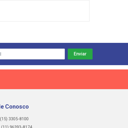
le Conosco
(15) 3305-8100
(11) 96393-8174