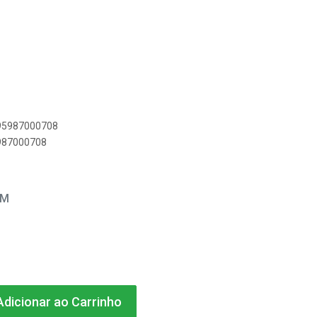
895987000708
5987000708
EM
dicionar ao Carrinho