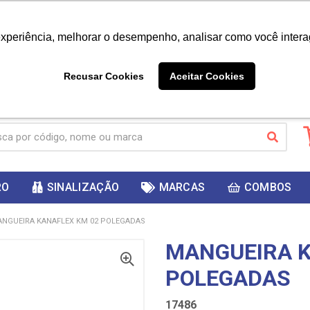
|
Já é cliente? - Entrar
Não é 
experiência, melhorar o desempenho, analisar como você intera
10%
PRIMEIRACOMPRA
 cupom
para
DESC
ganhar
Recusar Cookies
Aceitar Cookies
RO
SINALIZAÇÃO
MARCAS
COMBOS
NGUEIRA KANAFLEX KM 02 POLEGADAS
MANGUEIRA K
POLEGADAS
17486