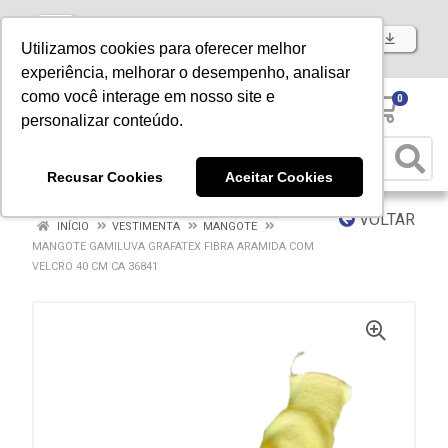
Baixe já nosso APP
Utilizamos cookies para oferecer melhor
experiência, melhorar o desempenho, analisar
como você interage em nosso site e
0
personalizar conteúdo.
Recusar Cookies
Aceitar Cookies
VOLTAR
INÍCIO
VESTIMENTA
MANGOTE
MANGOTE GAMILUVA GRAFATEX FIBRA ARAMIDA COM
VELCRO 40 CM CA 36841