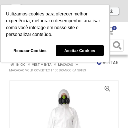
Baixe já nosso APP
Utilizamos cookies para oferecer melhor
experiência, melhorar o desempenho, analisar
como você interage em nosso site e
0
personalizar conteúdo.
Recusar Cookies
Aceitar Cookies
VOLTAR
INÍCIO
VESTIMENTA
MACACAO
MACACAO VOLK COVERTECH 100 BRANCO CA 39183