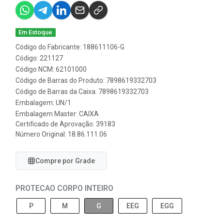
Em Estoque
Código do Fabricante: 188611106-G
Código: 221127
Código NCM: 62101000
Código de Barras do Produto: 7898619332703
Código de Barras da Caixa: 7898619332703
Embalagem: UN/1
Embalagem Master: CAIXA
Certificado de Aprovação:
39183
Número Original: 18.86.111.06
Compre por Grade
PROTECAO CORPO INTEIRO
P
M
G
EEG
EGG